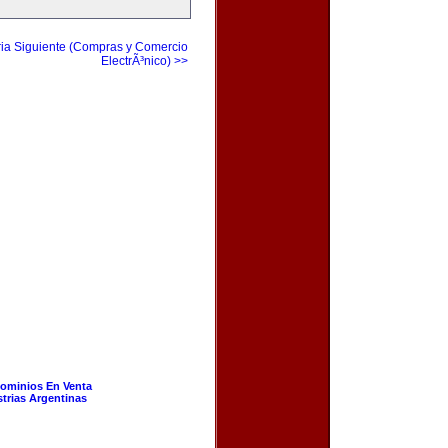
ia Siguiente (Compras y Comercio
ElectrÃ³nico) >>
ominios En Venta
strias Argentinas