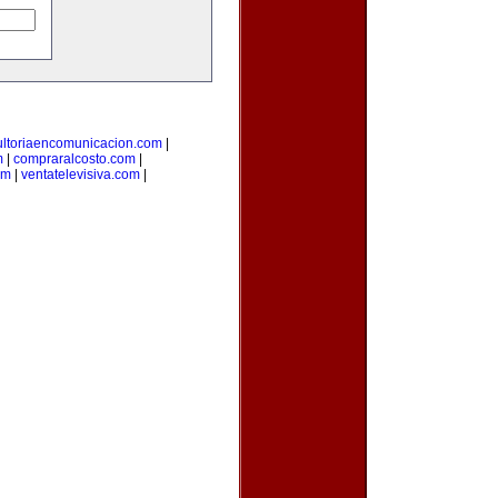
ultoriaencomunicacion.com
|
m
|
compraralcosto.com
|
om
|
ventatelevisiva.com
|