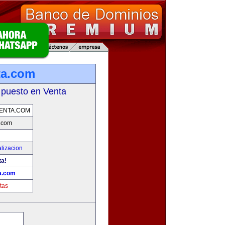
ta.com
 puesto en Venta
ENTA.COM
.com
lizacion
ta!
a.com
tas